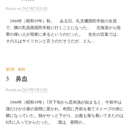
Posted
on
2017年7月31日
1944年（昭和19年）秋。 ある日、礼文磯国民学校の全員
で、隣の乳呑路国民学校に行くことになった。 北海道から陸
軍の偉い人が視察に来るというのだった。 先生の言葉では、
その人はサイツカンと言うのだそうだが、どん...
第2章 敗戦
3 鼻血
Posted
on
2017年7月23日
1944年（昭和19年）7月下旬から昆布漁が始まると、午前中は
潔だけが小屋の居間に置かれ、布団に丹前を着てストーブの傍に
横になっていた。熱がやっと下がり、お腹も落ち着いてきたのは
8月に入ってからだった。 潔は、昼間の...