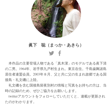
眞下 聡（まっか・あきら）
本作品の主要登場人物である「真木潔」のモデルである眞下清
の二男。1964年、岩手県九戸村生まれ。東京在住。千島歯舞諸島
居住者連盟会員。2003年８月、父と共に父の生まれ故郷である国
後島・礼文磯に上陸。
礼文磯を含む国後島留夜別村の情報と写真をお持ちの方は、当
時の記録のため、ぜひご協力をお願いします。
twitterアカウントをフォローしていただくと、連載が更新され
たのがわかります。