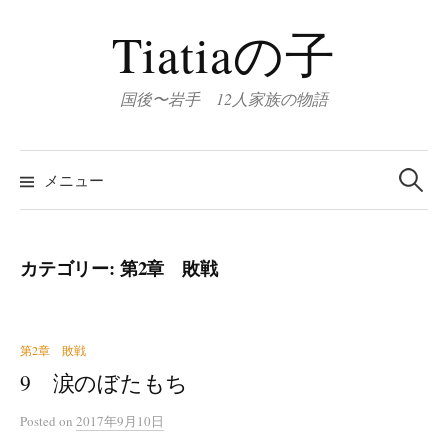
コ
Tiatiaの子
ン
テ
ン
国後〜岩手 12人家族の物語
ツ
へ
検
索:
ス
メニュー
キ
ッ
プ
カテゴリー:
第2章 敗戦
第2章 敗戦
9 涙のぼたもち
Posted
on
2017年9月10日