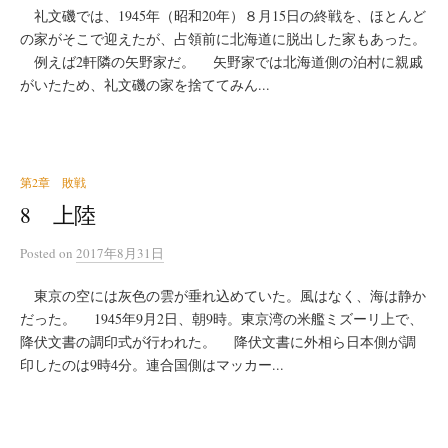
礼文磯では、1945年（昭和20年）８月15日の終戦を、ほとんど
の家がそこで迎えたが、占領前に北海道に脱出した家もあった。
例えば2軒隣の矢野家だ。 矢野家では北海道側の泊村に親戚
がいたため、礼文磯の家を捨ててみん...
第2章 敗戦
8 上陸
Posted
on
2017年8月31日
東京の空には灰色の雲が垂れ込めていた。風はなく、海は静か
だった。 1945年9月2日、朝9時。東京湾の米艦ミズーリ上で、
降伏文書の調印式が行われた。 降伏文書に外相ら日本側が調
印したのは9時4分。連合国側はマッカー...