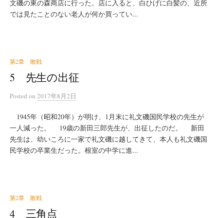
文磯の東の森商店に行った。店に入ると、白ひげに白髪の、近所
では見たことのない老人が何か買ってい...
第2章 敗戦
5 先生の出征
Posted
on
2017年8月2日
1945年（昭和20年）が明け、1月末に礼文磯国民学校の先生が
一人減った。 19歳の新田三郎先生が、出征したのだ。 新田
先生は、幼いころに一家で礼文磯に越してきて、本人も礼文磯国
民学校の卒業生だった。根室の中学に進...
第2章 敗戦
4 三角点