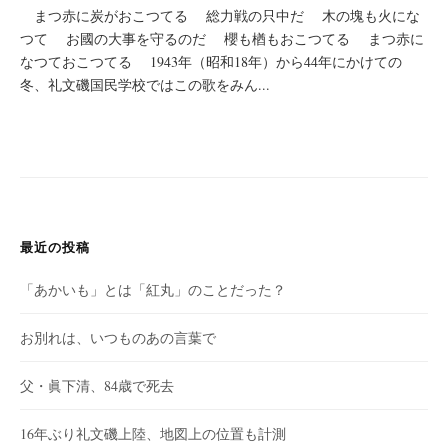
まつ赤に炭がおこつてる 総力戦の只中だ 木の塊も火にな
つて お國の大事を守るのだ 櫻も楢もおこつてる まつ赤に
なつておこつてる 1943年（昭和18年）から44年にかけての
冬、礼文磯国民学校ではこの歌をみん...
最近の投稿
「あかいも」とは「紅丸」のことだった？
お別れは、いつものあの言葉で
父・眞下清、84歳で死去
16年ぶり礼文磯上陸、地図上の位置も計測