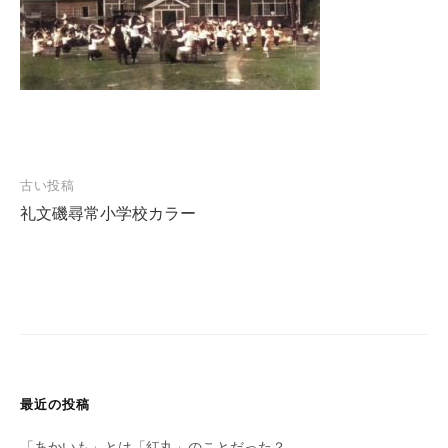
投
古い投稿
礼文磯尋常小学校カラー
稿
ナ
ビ
ゲ
ー
シ
ョ
最近の投稿
ン
「あかいも」とは「紅丸」のことだった？