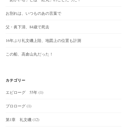
お別れは、いつものあの言葉で
父・眞下清、84歳で死去
16年ぶり礼文磯上陸、地図上の位置も計測
この船、高倉山丸だった！
カテゴリー
エピローグ 55年
(1)
プロローグ
(1)
第1章 礼文磯
(12)