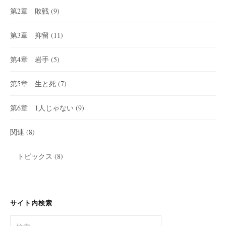
第2章 敗戦
(9)
第3章 抑留
(11)
第4章 岩手
(5)
第5章 生と死
(7)
第6章 1人じゃない
(9)
関連
(8)
トピックス
(8)
サイト内検索
検