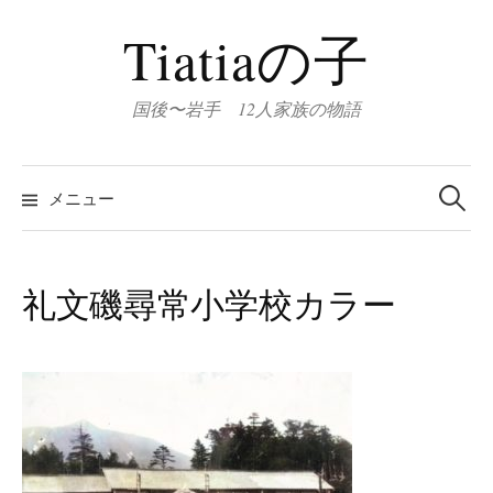
コ
Tiatiaの子
ン
テ
ン
国後〜岩手 12人家族の物語
ツ
へ
検
索:
ス
メニュー
キ
ッ
プ
礼文磯尋常小学校カラー