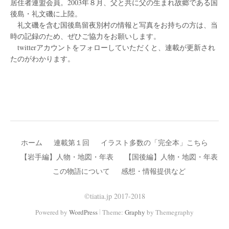
居住者連盟会員。2003年８月、父と共に父の生まれ故郷である国
後島・礼文磯に上陸。
礼文磯を含む国後島留夜別村の情報と写真をお持ちの方は、当
時の記録のため、ぜひご協力をお願いします。
twitterアカウントをフォローしていただくと、連載が更新され
たのがわかります。
ホーム
連載第１回
イラスト多数の「完全本」こちら
【岩手編】人物・地図・年表
【国後編】人物・地図・年表
この物語について
感想・情報提供など
©tiatia.jp 2017-2018
|
Powered by
WordPress
Theme:
Graphy
by Themegraphy